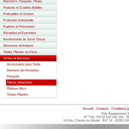
Planchers, Parquets, Pistes
Podiums et Gradins Mobiles
Praticables et Scènes
Protection Individuelle
Pupitres et Présentoirs
Réception et Exposition
Revêtements de Sol et Tissus
Structures Scéniques
Tables Pliantes ou Fixes
Tentes et Barnums
Accessoires pour Tente
Barnums de Reception
Parasols
Pièces Détachées
Rideaux Murs
Tentes Pliantes
Accueil
Contacts
Conditions 
Poly-Equipements B
N° TVA : FR 32 529 100 216 - S
6-8 bis, Chemin du Moulin - B.P. 14 - 91351