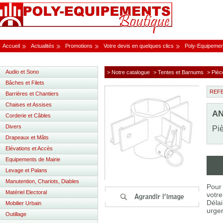
Accueil
Actualités
Promotions
Votre devis en quelques clics
Poly-Equipemen
Audio et Sono
> Notre catalogue
> Tentes et Barnums
> Piè
Bâches et Filets
REF
Barrières et Chantiers
Chaises et Assises
AN
Corderie et Câbles
Divers
Piè
Drapeaux et Mâts
Elévations et Accès
Equipements de Mairie
Levage et Palans
Manutention, Chariots, Diables
Pour 
Matériel Electoral
votre
Délai
Mobilier Urbain
urgen
Outillage