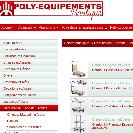
Accueil
Actualités
Promotions
Votre devis en quelques clics
Poly-Equipemen
Audio et Sono
> Notre catalogue
> Manutention, Chariots, Dia
Bâches et Filets
Barrières et Chantiers
Chaises et Assises
Chariots Magasin et Atelier
Corderie et Câbles
Chariot 1 Dossier Fixe en B
Divers
Drapeaux et Mâts
Chariots Magasin et Atelier
Chariot 1 Dossier Rabattabl
Elévations et Accès
Equipements de Mairie
Chariots Magasin et Atelier
Levage et Palans
Chariot à 2 Plateaux Bois F
Manutention, Chariots, Diables
Chariots Magasin et Atelier
Chariots Magasin et Atelier
Diables
Chariot à 3 Plateaux Espacé
Servantes et Dessertes
Amovibles