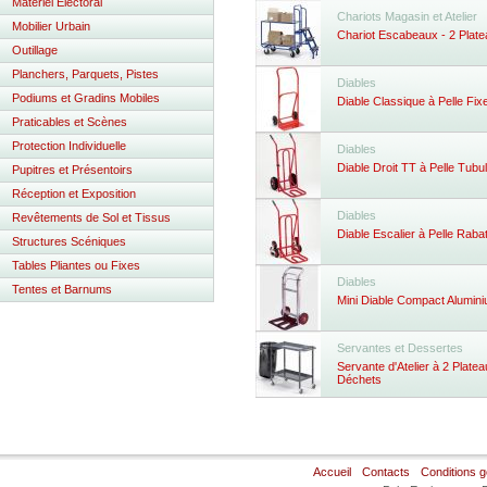
Matériel Electoral
Chariots Magasin et Atelier
Mobilier Urbain
Chariot Escabeaux - 2 Plat
Outillage
Planchers, Parquets, Pistes
Diables
Podiums et Gradins Mobiles
Diable Classique à Pelle Fix
Praticables et Scènes
Protection Individuelle
Diables
Diable Droit TT à Pelle Tubu
Pupitres et Présentoirs
Réception et Exposition
Diables
Revêtements de Sol et Tissus
Diable Escalier à Pelle Raba
Structures Scéniques
Tables Pliantes ou Fixes
Diables
Tentes et Barnums
Mini Diable Compact Alumin
Servantes et Dessertes
Servante d'Atelier à 2 Plate
Déchets
Accueil
Contacts
Conditions 