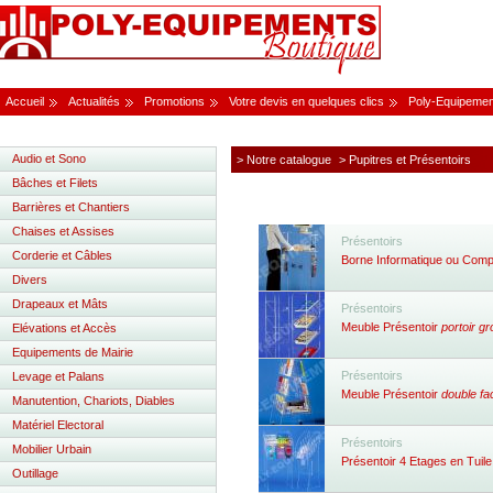
Accueil
Actualités
Promotions
Votre devis en quelques clics
Poly-Equipemen
Audio et Sono
> Notre catalogue
> Pupitres et Présentoirs
Bâches et Filets
Barrières et Chantiers
Chaises et Assises
Présentoirs
Corderie et Câbles
Borne Informatique ou Compt
Divers
Drapeaux et Mâts
Présentoirs
Meuble Présentoir
portoir gr
Elévations et Accès
Equipements de Mairie
Présentoirs
Levage et Palans
Meuble Présentoir
double fa
Manutention, Chariots, Diables
Matériel Electoral
Présentoirs
Mobilier Urbain
Présentoir 4 Etages en Tuile
Outillage