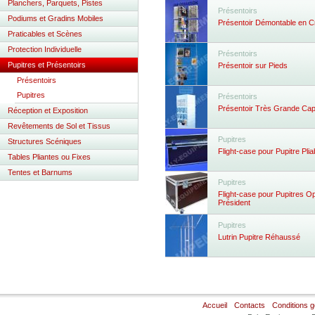
Planchers, Parquets, Pistes
Présentoirs
Podiums et Gradins Mobiles
Présentoir Démontable en C
Praticables et Scènes
Protection Individuelle
Présentoirs
Pupitres et Présentoirs
Présentoir sur Pieds
Présentoirs
Pupitres
Présentoirs
Présentoir Très Grande Capa
Réception et Exposition
Revêtements de Sol et Tissus
Pupitres
Structures Scéniques
Flight-case pour Pupitre Plia
Tables Pliantes ou Fixes
Tentes et Barnums
Pupitres
Flight-case pour Pupitres Op
Président
Pupitres
Lutrin Pupitre Réhaussé
Accueil
Contacts
Conditions 