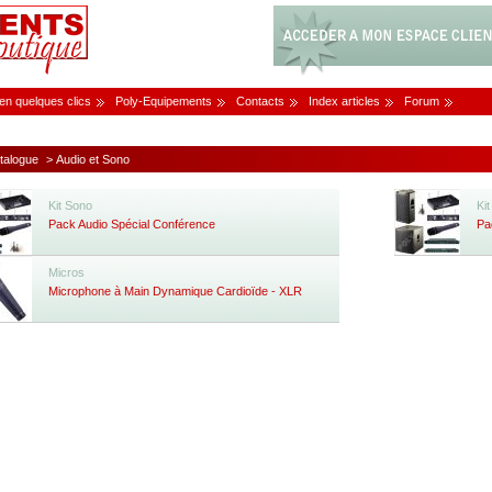
 en quelques clics
Poly-Equipements
Contacts
Index articles
Forum
talogue
> Audio et Sono
Kit Sono
Ki
Pack Audio Spécial Conférence
Pa
Micros
Microphone à Main Dynamique Cardioïde - XLR