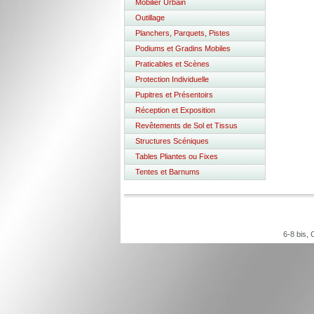
Mobilier Urbain
Outillage
Planchers, Parquets, Pistes
Podiums et Gradins Mobiles
Praticables et Scènes
Protection Individuelle
Pupitres et Présentoirs
Réception et Exposition
Revêtements de Sol et Tissus
Structures Scéniques
Tables Pliantes ou Fixes
Tentes et Barnums
6-8 bis,