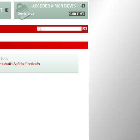
Devis vide
0.00 € HT
t Sono
ck Audio Spécial Festivités