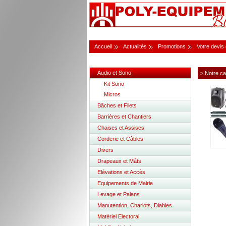
Accueil
Actualités
Promotions
Votre devis
Audio et Sono
> Notre ca
Kit Sono
Micros
Bâches et Filets
Barrières et Chantiers
Chaises et Assises
Corderie et Câbles
Divers
Drapeaux et Mâts
Elévations et Accès
Equipements de Mairie
Levage et Palans
Manutention, Chariots, Diables
Matériel Electoral