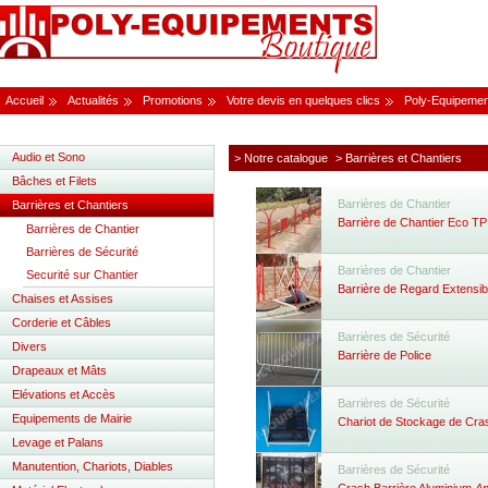
Accueil
Actualités
Promotions
Votre devis en quelques clics
Poly-Equipemen
Audio et Sono
> Notre catalogue
> Barrières et Chantiers
Bâches et Filets
Barrières de Chantier
Barrières et Chantiers
Barrière de Chantier Eco TP
Barrières de Chantier
Barrières de Sécurité
Barrières de Chantier
Securité sur Chantier
Barrière de Regard Extensib
Chaises et Assises
Corderie et Câbles
Barrières de Sécurité
Divers
Barrière de Police
Drapeaux et Mâts
Elévations et Accès
Barrières de Sécurité
Equipements de Mairie
Chariot de Stockage de Cra
Levage et Palans
Manutention, Chariots, Diables
Barrières de Sécurité