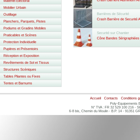
Crash Barrière Aluminium
An
Matériel Electoral
Mobilier Urbain
Barrières de Sécurité
Outillage
Crash Barrière de Securité 
Planchers, Parquets, Pistes
Podiums et Gradins Mobiles
Securité sur Chantier
Praticables et Scènes
Cône Bandes Sérigraphiées
Protection Individuelle
Pupitres et Présentoirs
Réception et Exposition
Revêtements de Sol et Tissus
Structures Scéniques
Tables Pliantes ou Fixes
Tentes et Barnums
Accueil
Contacts
Conditions 
Poly-Equipements B
N° TVA : FR 32 529 100 216 - S
6-8 bis, Chemin du Moulin - B.P. 14 - 91351