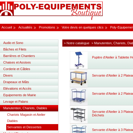
Accueil
Actualités
Promotions
Votre devis en quelques clics
Poly-Equipemen
Audio et Sono
> Notre catalogue
> Manutention, Chariots, Dia
Bâches et Filets
Barrières et Chantiers
Pupitre d'Atelier à Tablette H
Chaises et Assises
Corderie et Câbles
Divers
Servante d'Atelier à 2 Plate
Drapeaux et Mâts
Elévations et Accès
Servante d'Atelier à 2 Plate
Equipements de Mairie
Levage et Palans
Manutention, Chariots, Diables
Servante d'Atelier à 3 Plate
Chariots Magasin et Atelier
Déchets
Diables
Servantes et Dessertes
Servante d'Atelier à 3 Plate