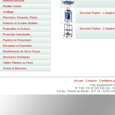
Matériel Electoral
Mobilier Urbain
Outillage
Servante Pupitre - 1 étagère
Planchers, Parquets, Pistes
Podiums et Gradins Mobiles
Servante Pupitre - 2 étagèr
Praticables et Scènes
Protection Individuelle
Pupitres et Présentoirs
Réception et Exposition
Revêtements de Sol et Tissus
Structures Scéniques
Tables Pliantes ou Fixes
Tentes et Barnums
Accueil
Contacts
Conditions 
Poly-Equipements B
N° TVA : FR 32 529 100 216 - S
6-8 bis, Chemin du Moulin - B.P. 14 - 91351