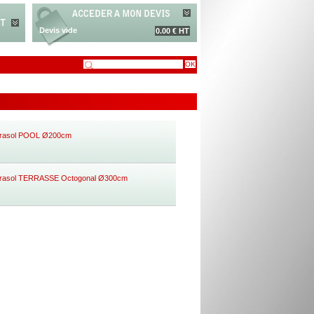
Devis vide
0.00 € HT
rasol POOL Ø200cm
rasol TERRASSE Octogonal Ø300cm