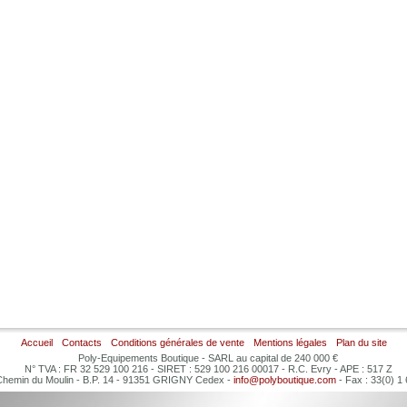
Accueil
Contacts
Conditions générales de vente
Mentions légales
Plan du site
Poly-Equipements Boutique - SARL au capital de 240 000 €
N° TVA : FR 32 529 100 216 - SIRET : 529 100 216 00017 - R.C. Evry - APE : 517 Z
 Chemin du Moulin - B.P. 14 - 91351 GRIGNY Cedex -
info@polyboutique.com
- Fax : 33(0) 1