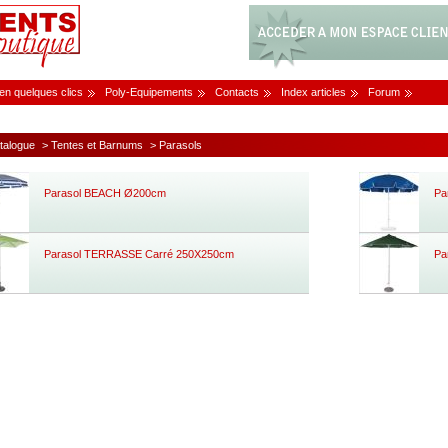
 en quelques clics
Poly-Equipements
Contacts
Index articles
Forum
talogue
> Tentes et Barnums
> Parasols
Parasol BEACH Ø200cm
Pa
Parasol TERRASSE Carré 250X250cm
Pa