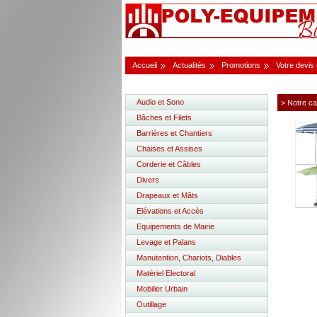
Accueil
Actualités
Promotions
Votre devis
Audio et Sono
> Notre ca
Bâches et Filets
Barrières et Chantiers
Chaises et Assises
Corderie et Câbles
Divers
Drapeaux et Mâts
Elévations et Accès
Equipements de Mairie
Levage et Palans
Manutention, Chariots, Diables
Matériel Electoral
Mobilier Urbain
Outillage