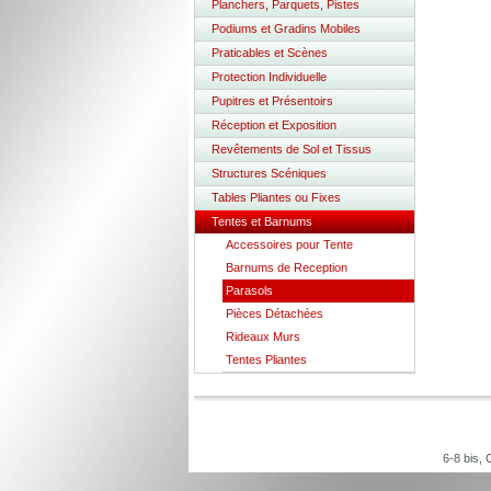
Planchers, Parquets, Pistes
Podiums et Gradins Mobiles
Praticables et Scènes
Protection Individuelle
Pupitres et Présentoirs
Réception et Exposition
Revêtements de Sol et Tissus
Structures Scéniques
Tables Pliantes ou Fixes
Tentes et Barnums
Accessoires pour Tente
Barnums de Reception
Parasols
Pièces Détachées
Rideaux Murs
Tentes Pliantes
6-8 bis,