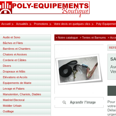
Accueil
Actualités
Promotions
Votre devis en quelques clics
Poly-Equipemen
Audio et Sono
> Notre catalogue
> Tentes et Barnums
> Acce
Bâches et Filets
REF
Barrières et Chantiers
Chaises et Assises
SA
Corderie et Câbles
Divers
Ave
Ver
Drapeaux et Mâts
Elévations et Accès
Equipements de Mairie
Levage et Palans
Manutention, Chariots, Diables
Matériel Electoral
Pour 
votre
Mobilier Urbain
Délai
Outillage
urgen