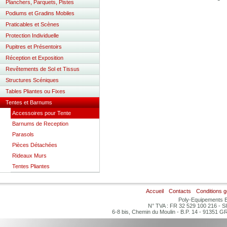
Planchers, Parquets, Pistes
Podiums et Gradins Mobiles
Praticables et Scènes
Protection Individuelle
Pupitres et Présentoirs
Réception et Exposition
Revêtements de Sol et Tissus
Structures Scéniques
Tables Pliantes ou Fixes
Tentes et Barnums
Accessoires pour Tente
Barnums de Reception
Parasols
Pièces Détachées
Rideaux Murs
Tentes Pliantes
Accueil
Contacts
Conditions 
Poly-Equipements B
N° TVA : FR 32 529 100 216 - S
6-8 bis, Chemin du Moulin - B.P. 14 - 91351