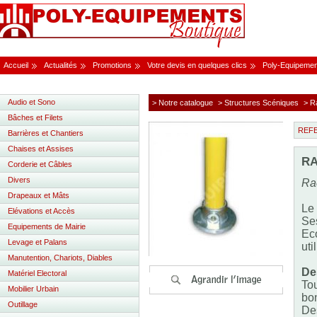
Accueil
Actualités
Promotions
Votre devis en quelques clics
Poly-Equipemen
Audio et Sono
> Notre catalogue
> Structures Scéniques
> R
Bâches et Filets
REF
Barrières et Chantiers
Chaises et Assises
RA
Corderie et Câbles
Divers
Ra
Drapeaux et Mâts
Le 
Elévations et Accès
Ses
Equipements de Mairie
Eco
Levage et Palans
uti
Manutention, Chariots, Diables
Des
Matériel Electoral
To
Mobilier Urbain
bo
Outillage
De