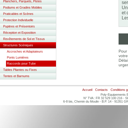
Planchers, Parquets, Pistes
ser
Une
Podiums et Gradins Mobiles
et 
Praticables et Scènes
Les
Protection Individuelle
Pupitres et Présentoirs
Réception et Exposition
Revêtements de Sol et Tissus
Structures Scéniques
Pour 
Accroches et Adaptateurs
votre
Ponts Lumières
Délai
Raccords pour Tube
urgen
Tables Pliantes ou Fixes
Tentes et Barnums
Accueil
Contacts
Conditions 
Poly-Equipements B
N° TVA : FR 32 529 100 216 - S
6-8 bis, Chemin du Moulin - B.P. 14 - 91351