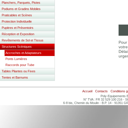
Planchers, Parquets, Pistes
Podiums et Gradins Mobiles
Praticables et Scènes
Protection Individuelle
Pupitres et Présentoirs
Réception et Exposition
Revêtements de Sol et Tissus
Pour 
votre
Structures Scéniques
Délai
Accroches et Adaptateurs
urgen
Ponts Lumières
Raccords pour Tube
Tables Pliantes ou Fixes
Tentes et Barnums
Accueil
Contacts
Conditions 
Poly-Equipements B
N° TVA : FR 32 529 100 216 - S
6-8 bis, Chemin du Moulin - B.P. 14 - 91351