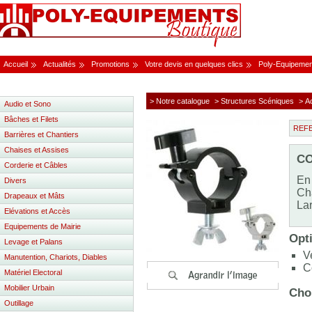
Accueil
Actualités
Promotions
Votre devis en quelques clics
Poly-Equipemen
> Notre catalogue
> Structures Scéniques
> A
Audio et Sono
Bâches et Filets
REF
Barrières et Chantiers
Chaises et Assises
CO
Corderie et Câbles
En
Divers
Ch
Drapeaux et Mâts
La
Elévations et Accès
Equipements de Mairie
Opti
Levage et Palans
V
Manutention, Chariots, Diables
C
Matériel Electoral
Mobilier Urbain
Choi
Outillage