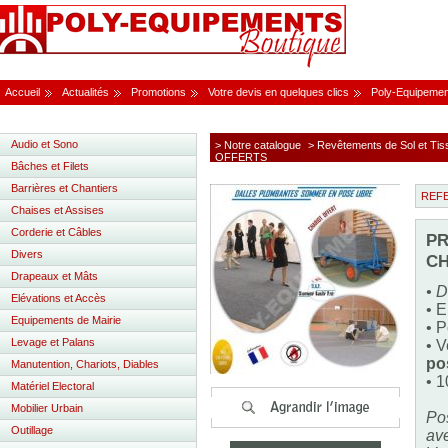
Accueil
Actualités
Promotions
Votre devis en quelques clics
Poly-Equipemen
Audio et Sono
> Notre catalogue
> Revêtements de Sol et Tis
OFFERTS
Bâches et Filets
Barrières et Chantiers
REF
Chaises et Assises
Corderie et Câbles
PR
Divers
CH
Drapeaux et Mâts
• D
Elévations et Accès
• E
Equipements de Mairie
• P
Levage et Palans
• V
po
Manutention, Chariots, Diables
• 1
Matériel Electoral
Mobilier Urbain
Po
Outillage
av