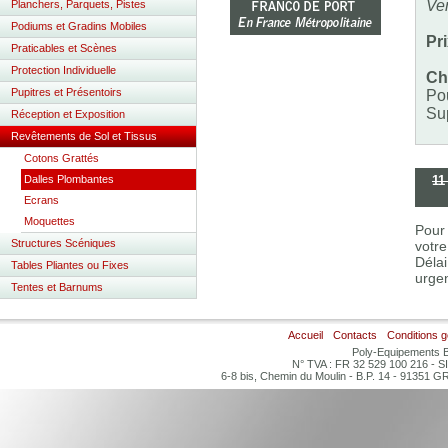
Ve
Planchers, Parquets, Pistes
Podiums et Gradins Mobiles
Pr
Praticables et Scènes
Protection Individuelle
Ch
Pupitres et Présentoirs
Pou
Sup
Réception et Exposition
Revêtements de Sol et Tissus
Cotons Grattés
Dalles Plombantes
11
Ecrans
Moquettes
Pour 
Structures Scéniques
votre
Délai
Tables Pliantes ou Fixes
urgen
Tentes et Barnums
Accueil
Contacts
Conditions 
Poly-Equipements B
N° TVA : FR 32 529 100 216 - S
6-8 bis, Chemin du Moulin - B.P. 14 - 91351