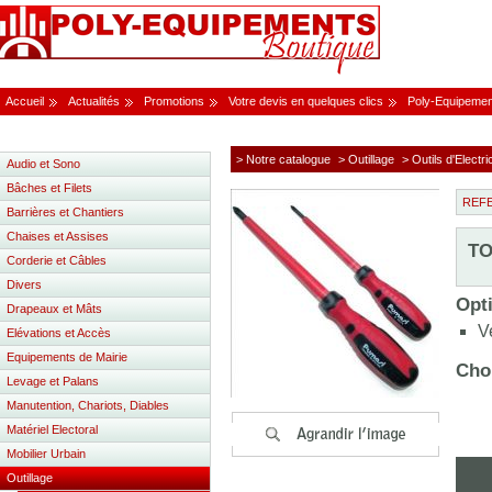
Accueil
Actualités
Promotions
Votre devis en quelques clics
Poly-Equipemen
> Notre catalogue
> Outillage
> Outils d'Electri
Audio et Sono
Bâches et Filets
REF
Barrières et Chantiers
Chaises et Assises
TO
Corderie et Câbles
Divers
Opti
Drapeaux et Mâts
V
Elévations et Accès
Equipements de Mairie
Choi
Levage et Palans
Manutention, Chariots, Diables
Matériel Electoral
Mobilier Urbain
Outillage