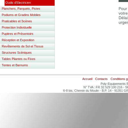
Outils d'Electricien
Pour 
Planchers, Parquets, Pistes
votre
Podiums et Gradins Mobiles
Délai
Praticables et Scènes
urgen
Protection Individuelle
Pupitres et Présentoirs
Réception et Exposition
Revêtements de Sol et Tissus
Structures Scéniques
Tables Pliantes ou Fixes
Tentes et Barnums
Accueil
Contacts
Conditions 
Poly-Equipements B
N° TVA : FR 32 529 100 216 - S
6-8 bis, Chemin du Moulin - B.P. 14 - 91351